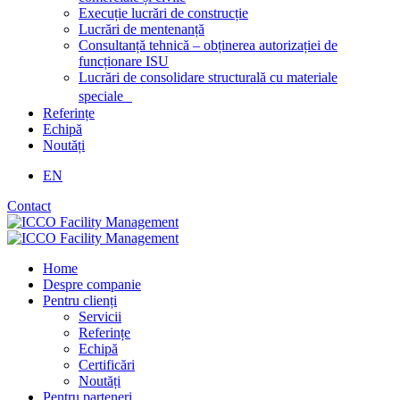
Execuție lucrări de construcție
Lucrări de mentenanță
Consultanță tehnică – obținerea autorizației de
funcționare ISU
Lucrări de consolidare structurală cu materiale
speciale
Referințe
Echipă
Noutăți
EN
Contact
Home
Despre companie
Pentru clienți
Servicii
Referințe
Echipă
Certificări
Noutăți
Pentru parteneri