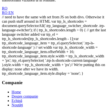
transformăm viziunea ta în realitate.
RO
RO
EN
// need to have the same with set from JS on both divs. Otherwise it
can push stuff around in HTML var trp_ls_shortcodes =
document.querySelectorAll('.trp_language_switcher_shortcode .trp-
language-switcher'); if ( trp_ls_shortcodes.length > 0) { // get the last
language switcher added var trp_el =
trp_ls_shortcodes[trp_ls_shortcodes.length - 1];var
trp_shortcode_language_item = trp_el.querySelector( '.trp-ls-
shortcode-language' ) // set width var trp_ls_shortcode_width =
trp_shortcode_language_item.offsetWidth + 16;
trp_shortcode_language_item.style.width = trp_ls_shortcode_width
+ 'px'; trp_el.querySelector( '.trp-ls-shortcode-current-language'
).style.width = trp_ls_shortcode_width + 'px';// We're putting this on
display: none after we have its width.
trp_shortcode_language_item.style.display = 'none'; }
Companie
Home
Despre companie
Echipă
Noutăți