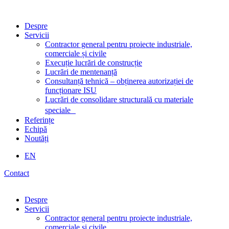
Despre
Servicii
Contractor general pentru proiecte industriale,
comerciale și civile
Execuție lucrări de construcție
Lucrări de mentenanță
Consultanță tehnică – obținerea autorizației de
funcționare ISU
Lucrări de consolidare structurală cu materiale
speciale
Referințe
Echipă
Noutăți
EN
Contact
Despre
Servicii
Contractor general pentru proiecte industriale,
comerciale și civile