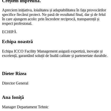
Creștem împreună.
Apreciem inițiativa, loialitatea și adaptabilitatea în fața provocărilor
specifice fiecărui proiect. Ne pasă de rezultatul final, dar și de felul
în care ajungem acolo: prin încredere reciprocă, transparență și
respect profesional.
ECHIPĂ
Echipa noastră
Echipa ICCO Facility Management asigură expertiză, inovație și
excelență, garantând soluții de înaltă calitate și parteneriate durabile.
Dieter Rizea
Director General
Ana Ioniță
Manager Departament Tehnic